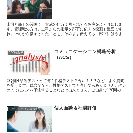
上司と部下の関係で、育成の仕方で困られてるお声をよく耳にしま
す。管理職の方は、上司からの指示を部下に伝える役割も重要です
ね。上司から指示されたことを、そのまま伝えても、部下にはうまく
伝わらないことってありませんか？それは、それぞれの個性の違...
コミュニケーション構造分析
CQ個性診断
（ACS）
CQ個性診断テストって何？性格テスト？占い？？？など、よく質問
を受けます。残念ながら、性格テストでも占いでもありません。占い
のように未来を予測することなどは出来ません。ご自身で120問の質
問に答えられた回答を分析してコミュニケーションの力を...
個人面談＆社員評価
CQパーソナリティ診断