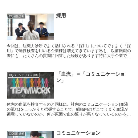
動している「個性診断」についても詳しくご紹介していきま...
採用
CQ個性診断
今回は、組織力診断でよく活用される「採用」についてですよく「採
用」で適性検査を用いる企業様は増えてきています私も、以前転職の
際にも、たくさんの質問に回答した経験があります特に大手企業では
最近は必ず実施していると言っても過言ではないと思います...
「血流」＝「コミュニケーショ
CQパーソナリティ診断
ン」
体内の血流を検査するのと同様に、社内のコミュニケーション(血液
の流れ)をしっかりと把握することで、組織内のどこでうまく血流が
循環していないのか、何が原因で血の巡りが悪くなっているのかを確
認することができるのです。
コミュニケーション
CQ個性診断